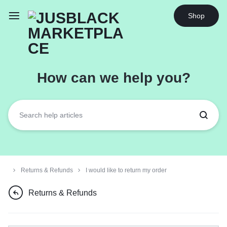
Orders will be dispatched within 1-3
Got it!
Shop
working days of placement.
How can we help you?
Returns & Refunds
I would like to return my order
Returns & Refunds